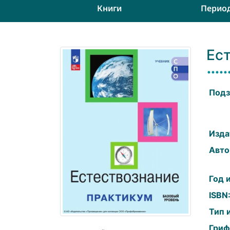
Книги
Перио
Ест
Подз
Изда
Авто
Год 
ISBN
Тип 
Гриф