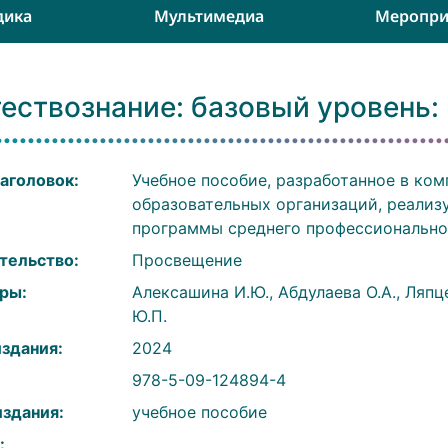
дика
Мультимедиа
Меропри
ествознание: базовый уровень:
аголовок:
Учебное пособие, разработанное в ком
образовательных организаций, реали
программы среднего профессионально
тельство:
Просвещение
ры:
Алексашина И.Ю., Абдулаева О.А., Ляпц
Ю.П.
издания:
2024
:
978-5-09-124894-4
издания:
учебное пособие
: