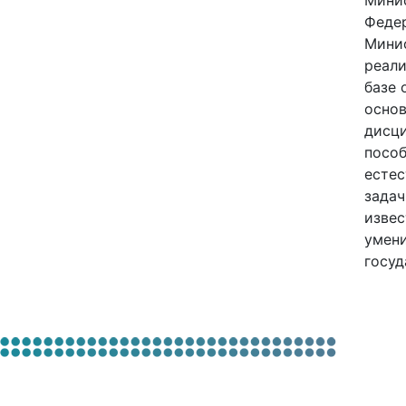
Минис
Федер
Минис
реали
базе 
основ
дисци
пособ
естес
задач
извес
умени
госуд