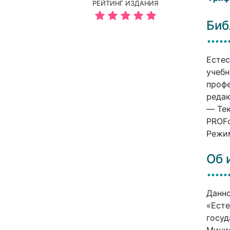
РЕЙТИНГ ИЗДАНИЯ
Биб
Естес
учебн
профе
редак
— Тек
PROFо
Режим
Об 
Данно
«Есте
госуд