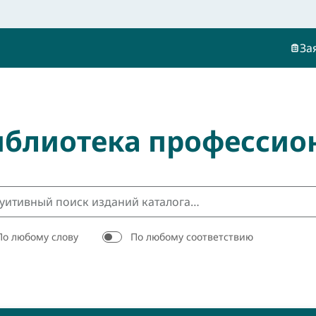
За
иблиотека профессио
По любому слову
По любому соответствию