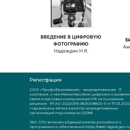
ВВЕДЕНИЕ В ЦИФРОВУЮ
Б
ФОТОГРАФИЮ
Ам
Надеждин Н.Я.
Регистрация
ООО «Профобразование» - аккредитованная IT
компания, о чем Министерством цифрового развити
связи и массовых коммуникаций РФ на основании
решения № АО-20220316-3829208820-3 от 17.03.2022
года внесена запись в реестр аккредитованных
организаций под номером 22088
ЭБС СПО включен в Единый реестр российского
программного обеспечения https://reestr.digital.gov.ru