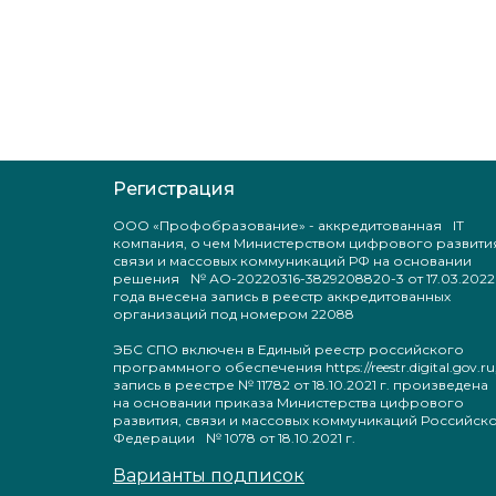
Регистрация
ООО «Профобразование» - аккредитованная IT
компания, о чем Министерством цифрового развити
связи и массовых коммуникаций РФ на основании
решения № АО-20220316-3829208820-3 от 17.03.2022
года внесена запись в реестр аккредитованных
организаций под номером 22088
ЭБС СПО включен в Единый реестр российского
программного обеспечения https://reestr.digital.gov.ru
запись в реестре № 11782 от 18.10.2021 г. произведен
на основании приказа Министерства цифрового
развития, связи и массовых коммуникаций Российск
Федерации № 1078 от 18.10.2021 г.
Варианты подписок