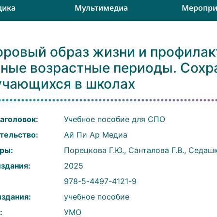
дика
Мультимедиа
Меропри
оровый образ жизни и профилак
зные возрастные периоды. Сохра
учающихся в школах
аголовок:
Учебное пособие для СПО
тельство:
Ай Пи Ар Медиа
ры:
Порецкова Г.Ю., Санталова Г.В., Седашк
издания:
2025
:
978-5-4497-4121-9
издания:
учебное пособие
:
УМО