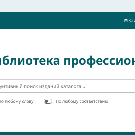
За
иблиотека профессио
По любому слову
По любому соответствию