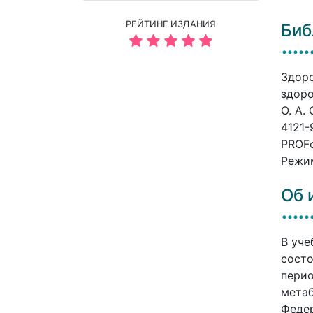
РЕЙТИНГ ИЗДАНИЯ
Биб
Здоро
здоро
О. А.
4121-
PROFо
Режим
Об 
В уче
состо
перио
метаб
Федер