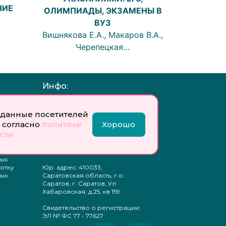
НИЕ
ОЛИМПИАДЫ, ЭКЗАМЕНЫ В
ВУЗ
Вишнякова Е.А., Макаров В.А.,
Черепецкая…
Инфо:
 обработку
Учредитель: Общество с
ых
ограниченной
данные посетителей
ответственностью
 согласно
политике
Хорошо
«Профобразование»
сти
ти
Главный редактор: Богатырева
те
Е. А.
ых
отку
Юр. адрес: 410033,
ых
Саратовская область, г.о.
Саратов, г. Саратов, Ул
Хабаровская, д.25, кв 159
Свидетельство о регистрации:
ЭЛ № ФС 77 - 77627