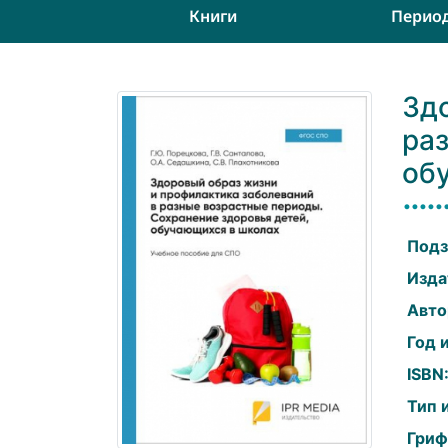
Книги
Перио
Зд
ра
об
Подз
Изда
Авто
Год 
ISBN
Тип 
Гриф