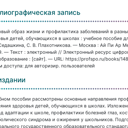
лиографическая запись
вый образ жизни и профилактика заболеваний в разн
вья детей, обучающихся в школах : учебное пособие для
 Седашкина, С. В. Плахотникова. — Москва : Ай Пи Ар М
9. — Текст : электронный // Электронный ресурс циф
бразование : [сайт]. — URL: https://profspo.ru/books/14
 доступа: для авторизир. пользователей
издании
бном пособии рассмотрены основные направления про
яния здоровья детей, обучающихся в школах. Изложен
д адаптации к школе, профилактики болезней глаз, к
олического синдрома и ожирения у школьников. Подг
ального государственного образовательного стандарт