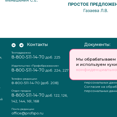
ПРОСТОЕ ПРЕДЛОЖЕ
Газаева Л.В.
Контакты
Документы:
Техподдержка
Отзыв согласия на
8-800-511-14-70
доб. 225
я,
персональных данн
Мы обрабатываем 
Пользовательское
и используем куки
соглашение
Издательство «Профобразование»
конфиденциально
8-800-511-14-70
Политика
доб. 224, 227
конфиденциальнос
Положение о защи
Телефон редакции:
персональных данн
8-800-511-14-70
(доб. 208)
,
Согласие на обраб
а
персональных данн
Отдел продаж
8-800-511-14-70
доб. 122, 126,
ой
142, 144, 161, 168
Почта редакции:
office@profspo.ru