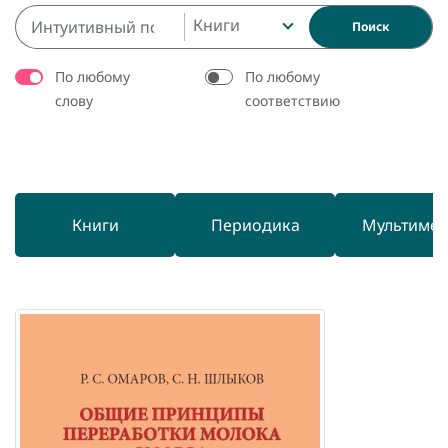
Книги
Поиск
По любому
По любому
слову
соответствию
Книги
Периодика
Мультиме