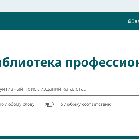
За
иблиотека профессио
По любому слову
По любому соответствию