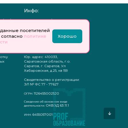
Инфо:
 обработку
Учредитель: Общество с
ых
ограниченной
ответственностью
данные посетителей
«Профобразование»
 согласно
политике
Хорошо
сти
ти
Главный редактор: Богатырева
те
Е. А.
ых
отку
Юр. адрес: 410033,
ых
Саратовская область, г.о.
Саратов, г. Саратов, Ул
Хабаровская, д.25, кв 159
Свидетельство о регистрации:
ЭЛ № ФС 77 - 77627
1126455002520
ОГРН:
Сведения об основном виде
ОКВЭД 63.11.1
деятельности:
↓
6455057001
ИНН: