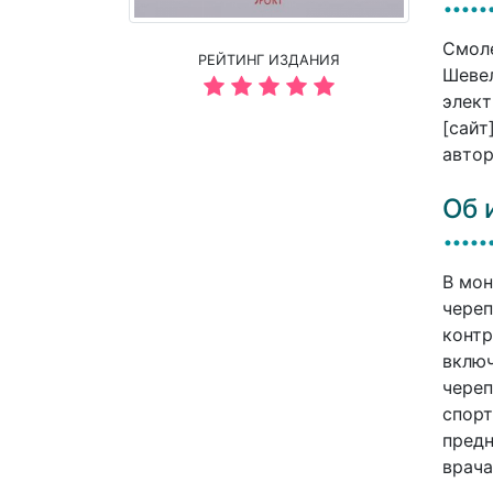
Смоле
РЕЙТИНГ ИЗДАНИЯ
Шевел
элект
[сайт
автор
Об 
В мон
череп
контр
включ
череп
спорт
предн
врача