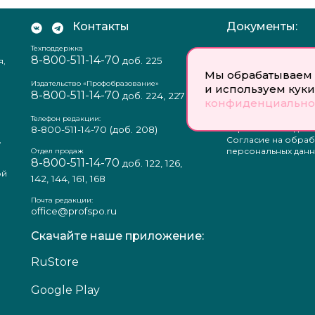
Контакты
Документы:
Техподдержка
Отзыв согласия на
8-800-511-14-70
доб. 225
я,
персональных данн
Пользовательское
Мы обрабатываем 
соглашение
Издательство «Профобразование»
и используем куки
8-800-511-14-70
Политика
доб. 224, 227
конфиденциально
конфиденциальнос
Положение о защи
Телефон редакции:
персональных данн
8-800-511-14-70
(доб. 208)
,
Согласие на обраб
а
персональных данн
Отдел продаж
8-800-511-14-70
доб. 122, 126,
ой
142, 144, 161, 168
Почта редакции:
office@profspo.ru
Скачайте наше приложение:
RuStore
Google Play