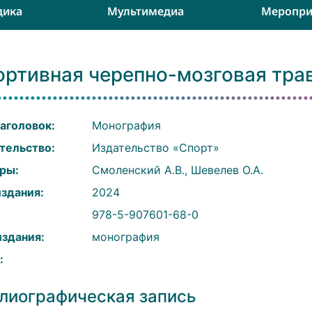
дика
Мультимедиа
Меропри
ортивная черепно-мозговая тра
аголовок:
Монография
тельство:
Издательство «Спорт»
ры:
Смоленский А.В., Шевелев О.А.
издания:
2024
:
978-5-907601-68-0
издания:
монография
:
лиографическая запись