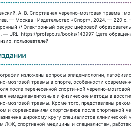
нский, А. В. Спортивная черепно-мозговая травма : мон
ев. — Москва : Издательство «Спорт», 2024. — 220 c. 
ронный // Электронный ресурс цифровой образовател
]. — URL: https://profspo.ru/books/143997 (дата обраще
изир. пользователей
издании
ографии изложены вопросы эпидемиологии, патофизио
но-мозговой травмы в спорте, особенности современн
оля после перенесенной спорти-ной черепно-мозговой
ая немедикаментозные и физические методы в восстн
но-мозговой травмы. Кроме того, представлены реком
ом и соревнованиям спортсменов после спортивной ч
азначена широкому кругу специалистов клинической м
м ЛФК, спортивной медицины и специалистам, работа