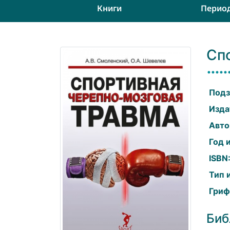
Книги
Перио
Сп
Подз
Изда
Авто
Год 
ISBN
Тип 
Гриф
Биб