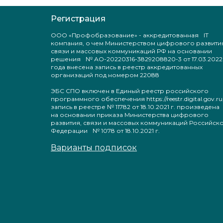
Регистрация
ООО «Профобразование» - аккредитованная IT
компания, о чем Министерством цифрового развити
связи и массовых коммуникаций РФ на основании
решения № АО-20220316-3829208820-3 от 17.03.2022
года внесена запись в реестр аккредитованных
организаций под номером 22088
ЭБС СПО включен в Единый реестр российского
программного обеспечения https://reestr.digital.gov.ru
запись в реестре № 11782 от 18.10.2021 г. произведен
на основании приказа Министерства цифрового
развития, связи и массовых коммуникаций Российск
Федерации № 1078 от 18.10.2021 г.
Варианты подписок