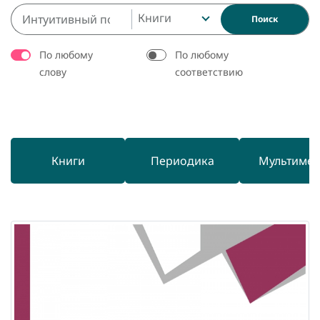
Книги
Поиск
По любому
По любому
слову
соответствию
Книги
Периодика
Мультиме