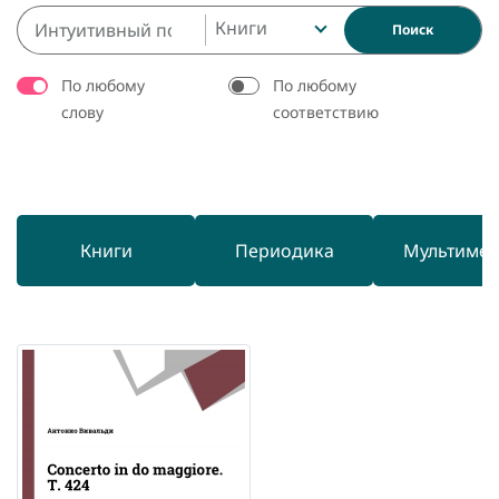
Книги
Поиск
По любому
По любому
слову
соответствию
Книги
Периодика
Мультиме