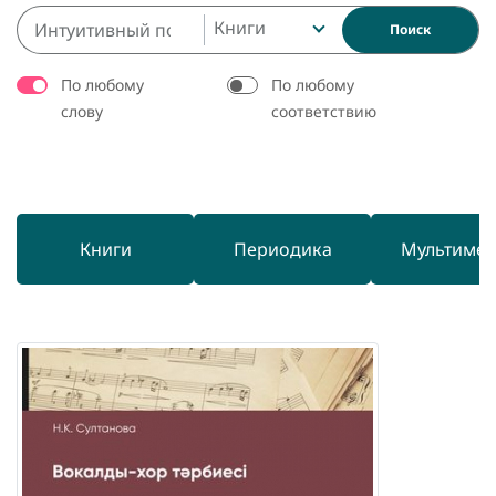
Книги
Поиск
По любому
По любому
слову
соответствию
Книги
Периодика
Мультиме