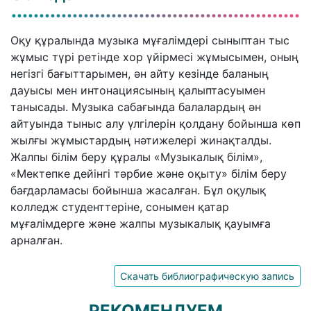
Оқу құралында музыка мұғалімдері сыныптан тыс
жұмыс түрі ретінде хор үйірмесі жұмысымен, оның
негізгі бағыттарымен, ән айту кезінде баланың
дауысы мен интонациясының қалыптасуымен
танысады. Музыка сабағында балалардың ән
айтуында тыныс алу үлгілерін қолдану бойынша көп
жылғы жұмыстардың нәтижелері жинақталды.
Жалпы білім беру құралы «Музыкалық білім»,
«Мектепке дейінгі тәрбие және оқыту» білім беру
бағдарламасы бойынша жасалған. Бұл оқулық
колледж студенттеріне, сонымен қатар
мұғалімдерге және жалпы музыкалық қауымға
арналған.
Скачать библиографическую запись
РЕКОМЕНДУЕМ