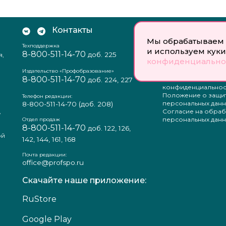
Контакты
Документы:
Мы обрабатываем 
Техподдержка
Отзыв согласия на
и используем куки
8-800-511-14-70
доб. 225
я,
персональных данн
конфиденциально
Пользовательское
соглашение
Издательство «Профобразование»
8-800-511-14-70
Политика
доб. 224, 227
конфиденциальнос
Положение о защи
Телефон редакции:
персональных данн
8-800-511-14-70
(доб. 208)
,
Согласие на обраб
а
персональных данн
Отдел продаж
8-800-511-14-70
доб. 122, 126,
ой
142, 144, 161, 168
Почта редакции:
office@profspo.ru
Скачайте наше приложение:
RuStore
Google Play