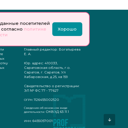
Инфо:
данные посетителей
 обработку
Учредитель: Общество с
 согласно
политике
Хорошо
ых
ограниченной
сти
ответственностью
«Профобразование»
ти
Главный редактор: Богатырева
те
Е. А.
ых
отку
Юр. адрес: 410033,
ых
Саратовская область, г.о.
Саратов, г. Саратов, Ул
Хабаровская, д.25, кв 159
Свидетельство о регистрации:
ЭЛ № ФС 77 - 77627
1126455002520
ОГРН:
Сведения об основном виде
ОКВЭД 63.11.1
деятельности:
↓
6455057001
ИНН: