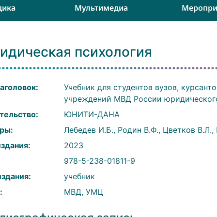
дика
Мультимедиа
Меропри
идическая психология
аголовок:
Учебник для студентов вузов, курсант
учреждений МВД России юридическог
тельство:
ЮНИТИ-ДАНА
ры:
Лебедев И.Б., Родин В.Ф., Цветков В.Л.,
издания:
2023
:
978-5-238-01811-9
издания:
учебник
:
МВД, УМЦ