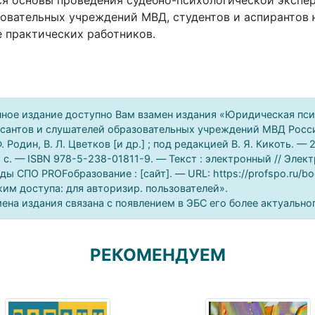
я основы проведения судебно-психологической экспер
овательных учреждений МВД, студентов и аспирантов 
 практических работников.
ное издание доступно Вам взамен издания «Юридическая псих
сантов и слушателей образовательных учреждений МВД Росси
Ф. Родин, В. Л. Цветков [и др.] ; под редакцией В. Я. Кикоть.
 c. — ISBN 978-5-238-01811-9. — Текст : электронный // Эле
ды СПО PROFобразование : [сайт]. — URL: https://profspo.ru/bo
им доступа: для авторизир. пользователей».
ена издания связана с появлением в ЭБС его более актуально
РЕКОМЕНДУЕМ