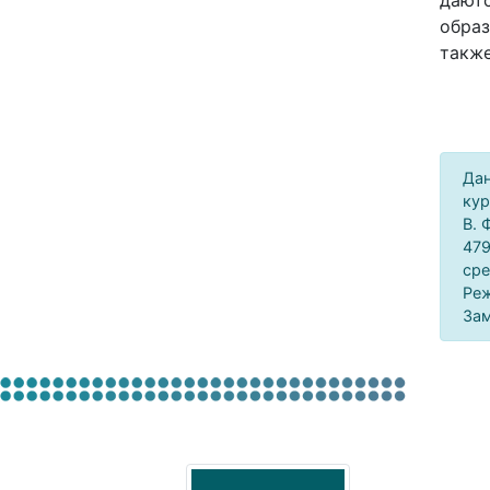
даютс
образ
также
Дан
кур
В. 
479
сре
Реж
Зам