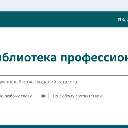
За
иблиотека профессио
По любому слову
По любому соответствию