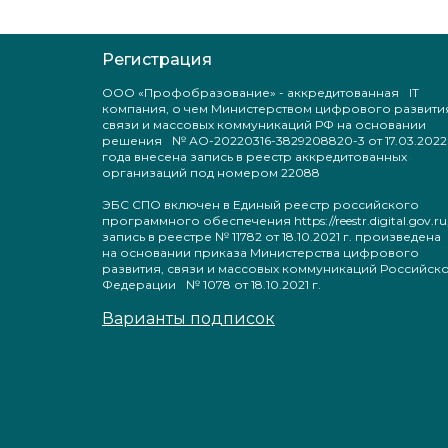
Регистрация
ООО «Профобразование» - аккредитованная IT
компания, о чем Министерством цифрового развити
связи и массовых коммуникаций РФ на основании
решения № АО-20220316-3829208820-3 от 17.03.2022
года внесена запись в реестр аккредитованных
организаций под номером 22088
ЭБС СПО включен в Единый реестр российского
программного обеспечения https://reestr.digital.gov.ru
запись в реестре № 11782 от 18.10.2021 г. произведен
на основании приказа Министерства цифрового
развития, связи и массовых коммуникаций Российск
Федерации № 1078 от 18.10.2021 г.
Варианты подписок