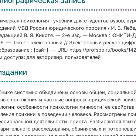
лиографическая запись
ческая психология : учебник для студентов вузов, ку
дений МВД России юридического профиля / И. Б. Лебедев,
едакцией В. Я. Кикотя. — 2-е изд. — Москва : ЮНИТИ-Д
-9. — Текст : электронный // Электронный ресурс циф
бразование : [сайт]. — URL: https://profspo.ru/books/1
 доступа: для авторизир. пользователей
издании
бнике системно объединены основы общей, социально
вные положения и частные вопросы юридической псих
логии, особенности психологии личности, ее свойства
ления психики в поведении человека. Рассмотрены пс
ссиональной деятельности юриста. Разбираются псих
арительного расследования, обвиняемых и потерпевши