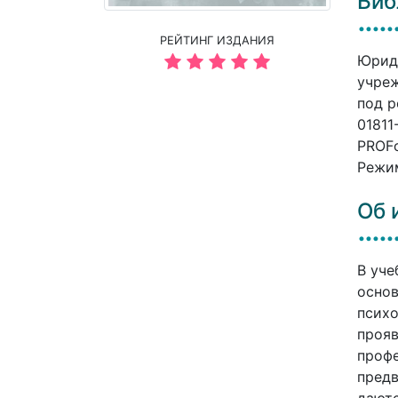
Биб
РЕЙТИНГ ИЗДАНИЯ
Юриди
учреж
под р
01811
PROFо
Режим
Об 
В уче
осно
психо
прояв
профе
предв