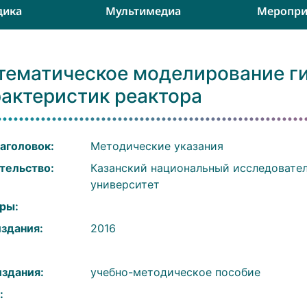
дика
Мультимедиа
Меропри
тематическое моделирование г
рактеристик реактора
аголовок:
Методические указания
тельство:
Казанский национальный исследовате
университет
ры:
издания:
2016
:
издания:
учебно-методическое пособие
: