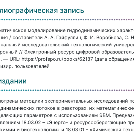
лиографическая запись
атическое моделирование гидродинамических характе
ния / составители А. А. Гайфуллин, Ф. И. Воробьева, С. 
нальный исследовательский технологический университе
ронный // Электронный ресурс цифровой образовател
]. — URL: https://profspo.ru/books/62187 (дата обращени
изир. пользователей
издании
отрены методики экспериментальных исследований п
динамических потоков в реакторах, их математически
еляющих параметров с использованием ЭВМ. Предназн
влениям 18.03.02 – «Энерго- и ресурсосберегающие пр
химии и биотехнологии» и 18.03.01 – «Химическая тех