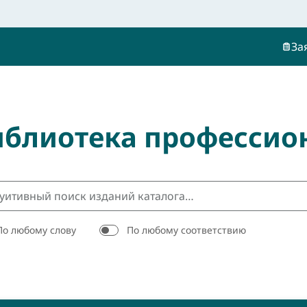
За
иблиотека профессио
По любому слову
По любому соответствию