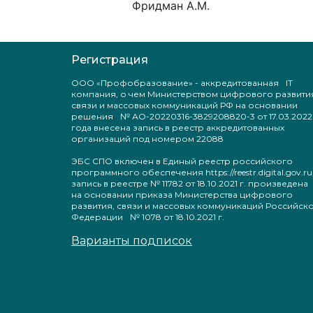
Фридман А.М.
Регистрация
ООО «Профобразование» - аккредитованная IT
компания, о чем Министерством цифрового развити
связи и массовых коммуникаций РФ на основании
решения № АО-20220316-3829208820-3 от 17.03.2022
года внесена запись в реестр аккредитованных
организаций под номером 22088
ЭБС СПО включен в Единый реестр российского
программного обеспечения https://reestr.digital.gov.ru
запись в реестре № 11782 от 18.10.2021 г. произведен
на основании приказа Министерства цифрового
развития, связи и массовых коммуникаций Российск
Федерации № 1078 от 18.10.2021 г.
Варианты подписок