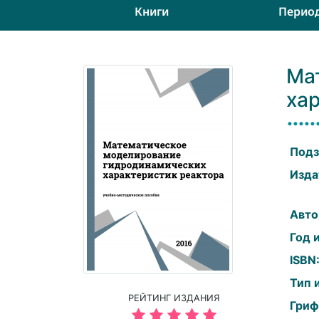
Книги
Перио
Ма
ха
Подз
Изда
Авто
Год 
ISBN
Тип 
РЕЙТИНГ ИЗДАНИЯ
Гриф