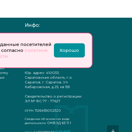
Инфо:
 обработку
Учредитель: Общество с
ых
ограниченной
данные посетителей
ответственностью
«Профобразование»
 согласно
политике
Хорошо
сти
ти
Главный редактор: Богатырева
те
Е. А.
ых
отку
Юр. адрес: 410033,
ых
Саратовская область, г.о.
Саратов, г. Саратов, Ул
Хабаровская, д.25, кв 159
Свидетельство о регистрации:
ЭЛ № ФС 77 - 77627
1126455002520
ОГРН:
Сведения об основном виде
ОКВЭД 63.11.1
деятельности:
↓