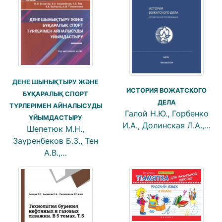
ДЕНЕ ШЫНЫҚТЫРУ ЖӘНЕ
ИСТОРИЯ ВОЖАТСКОГО
БҰҚАРАЛЫҚ СПОРТ
ДЕЛА
ТҮРЛЕРІМЕН АЙНАЛЫСУДЫ
Галой Н.Ю., Горбенко
ҰЙЫМДАСТЫРУ
И.А., Долинская Л.А.,…
Шепетюк М.Н.,
Зауренбеков Б.З., Тен
А.В.,…