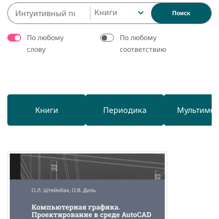
Книги
Поиск
По любому
По любому
слову
соответствию
Книги
Периодика
Мультиме