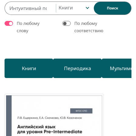
Книги
Поиск
По любому
По любому
слову
соответствию
Книги
Периодика
Мультиме