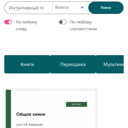
Книги
Поиск
По любому
По любому
слову
соответствию
Книги
Периодика
Мультиме