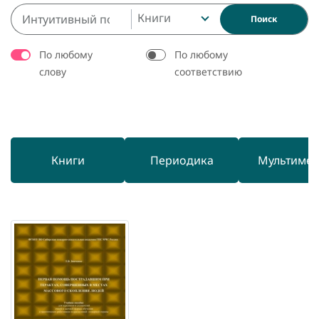
Книги
Поиск
По любому
По любому
слову
соответствию
Книги
Периодика
Мультиме