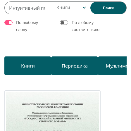
Книги
Поиск
По любому
По любому
слову
соответствию
Книги
Периодика
Мультиме