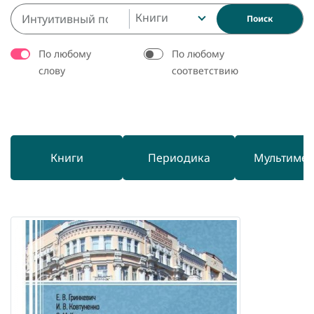
Книги
Поиск
По любому
По любому
слову
соответствию
Книги
Периодика
Мультиме