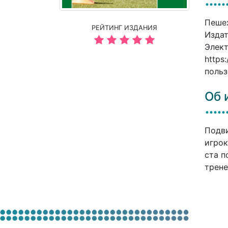
Пешех
РЕЙТИНГ ИЗДАНИЯ
Издат
Элект
https
польз
Об 
Подви
игрок
ста п
трене