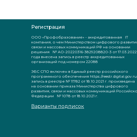
Регистрация
ООО «Профобразование» - аккредитованная IT
компания, о чем Министерством цифрового развити
связи и массовых коммуникаций РФ на основании
решения № АО-20220316-3829208820-3 от 17.03.2022
года внесена запись в реестр аккредитованных
организаций под номером 22088
ЭБС СПО включен в Единый реестр российского
программного обеспечения https://reestr.digital.gov.ru
запись в реестре № 11782 от 18.10.2021 г. произведен
на основании приказа Министерства цифрового
развития, связи и массовых коммуникаций Российск
Федерации № 1078 от 18.10.2021 г.
Варианты подписок