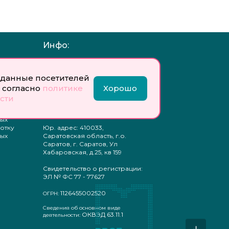
Инфо:
 обработку
Учредитель: Общество с
ых
ограниченной
данные посетителей
ответственностью
«Профобразование»
 согласно
политике
Хорошо
сти
ти
Главный редактор: Богатырева
те
Е. А.
ых
отку
Юр. адрес: 410033,
ых
Саратовская область, г.о.
Саратов, г. Саратов, Ул
Хабаровская, д.25, кв 159
Свидетельство о регистрации:
ЭЛ № ФС 77 - 77627
1126455002520
ОГРН:
Сведения об основном виде
ОКВЭД 63.11.1
деятельности: