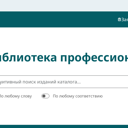
За
иблиотека профессио
По любому слову
По любому соответствию