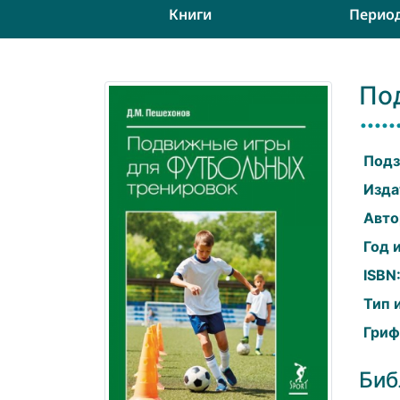
Книги
Перио
По
Подз
Изда
Авто
Год 
ISBN
Тип 
Гриф
Биб