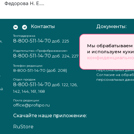
Федорова Н. Е.…
Контакты
Документы:
Техподдержка
Отзыв согласия на
8-800-511-14-70
доб. 225
я,
персональных данн
Мы обрабатываем 
Пользовательское
соглашение
Издательство «Профобразование»
и используем куки
8-800-511-14-70
Политика
доб. 224, 227
конфиденциально
конфиденциальнос
Положение о защи
Телефон редакции:
персональных данн
8-800-511-14-70
(доб. 208)
,
Согласие на обраб
а
персональных данн
Отдел продаж
8-800-511-14-70
доб. 122, 126,
ой
142, 144, 161, 168
Почта редакции:
office@profspo.ru
Скачайте наше приложение:
RuStore