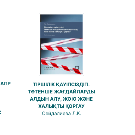
САПР
ТІРШІЛІК ҚАУІПСІЗДІГІ.
ТӨТЕНШЕ ЖАҒДАЙЛАРДЫ
АЛДЫН АЛУ, ЖОЮ ЖӘНЕ
ХАЛЫҚТЫ ҚОРҒАУ
Х
Сейдалиева Л.К.