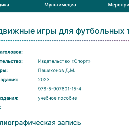
дика
Мультимедиа
Меропри
движные игры для футбольных 
аголовок:
тельство:
Издательство «Спорт»
ры:
Пешехонов Д.М.
издания:
2023
:
978-5-907601-15-4
издания:
учебное пособие
:
лиографическая запись