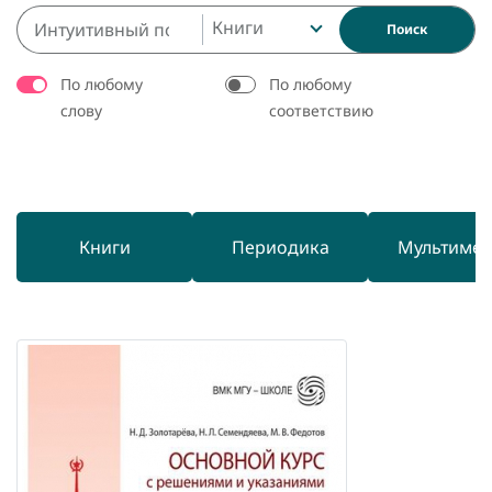
Книги
Поиск
По любому
По любому
слову
соответствию
Книги
Периодика
Мультиме