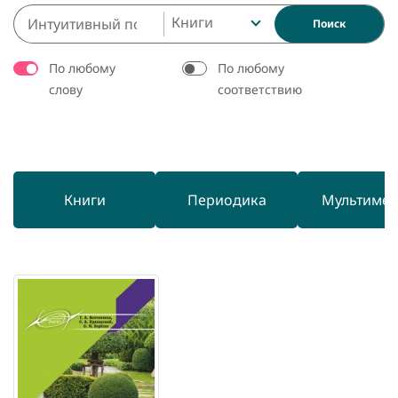
Книги
Поиск
По любому
По любому
слову
соответствию
Книги
Периодика
Мультиме