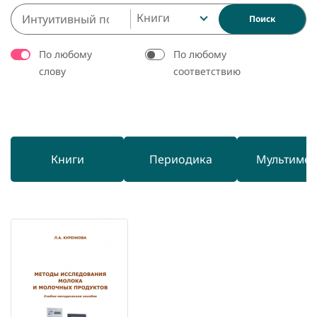
Книги
Поиск
По любому
По любому
слову
соответствию
Книги
Периодика
Мультиме