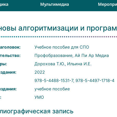
дика
Мультимедиа
Меропри
новы алгоритмизации и програ
аголовок:
Учебное пособие для СПО
тельство:
Профобразование, Ай Пи Ар Медиа
ры:
Дорохова Т.Ю., Ильина И.Е.
издания:
2022
:
978-5-4488-1531-7, 978-5-4497-1718-4
издания:
учебное пособие
:
УМО
лиографическая запись