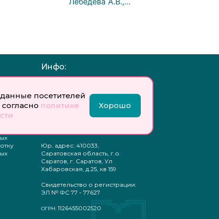
Лебедева А.В.,…
Инфо:
 обработку
Учредитель: Общество с
ых
ограниченной
данные посетителей
ответственностью
 согласно
политике
Хорошо
«Профобразование»
сти
ти
Главный редактор: Богатырева
те
Е. А.
ых
отку
Юр. адрес: 410033,
ых
Саратовская область, г.о.
Саратов, г. Саратов, Ул
Хабаровская, д.25, кв 159
Свидетельство о регистрации:
ЭЛ № ФС 77 - 77627
1126455002520
ОГРН: