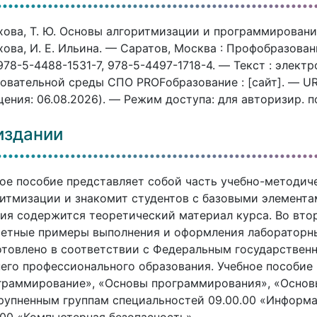
ова, Т. Ю. Основы алгоритмизации и программирования 
ова, И. Е. Ильина. — Саратов, Москва : Профобразован
978-5-4488-1531-7, 978-5-4497-1718-4. — Текст : элек
овательной среды СПО PROFобразование : [сайт]. — URL:
ения: 06.08.2026). — Режим доступа: для авторизир. 
издании
ое пособие представляет собой часть учебно-методич
итмизации и знакомит студентов с базовыми элемента
ия содержится теоретический материал курса. Во вто
етные примеры выполнения и оформления лабораторны
товлено в соответствии с Федеральным государствен
его профессионального образования. Учебное пособие
граммирование», «Основы программирования», «Основ
рупненным группам специальностей 09.00.00 «Информа