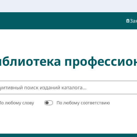
За
иблиотека профессио
По любому слову
По любому соответствию