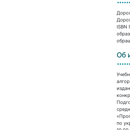
Дорох
Дорох
ISBN 
образ
обращ
Об 
Учебн
алгор
издан
конкр
Подго
средн
«Про
по ук