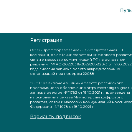
Пупы
Регистрация
ООО «Профобразование» - аккредитованная IT
компания, о чем Министерством цифрового развити
связи и массовых коммуникаций РФ на основании
решения № АО-20220316-3829208820-3 от 17.03.2022
года внесена запись в реестр аккредитованных
организаций под номером 22088
ЭБС СПО включен в Единый реестр российского
программного обеспечения https://reestr.digital.gov.ru
запись в реестре № 11782 от 18.10.2021 г. произведен
на основании приказа Министерства цифрового
развития, связи и массовых коммуникаций Российск
Федерации № 1078 от 18.10.2021 г.
Варианты подписок