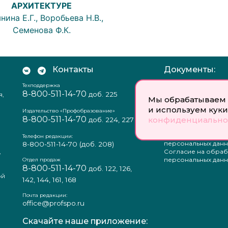
АРХИТЕКТУРЕ
нина Е.Г., Воробьева Н.В.,
Семенова Ф.К.
Контакты
Документы:
Техподдержка
Отзыв согласия на
8-800-511-14-70
доб. 225
я,
персональных данн
Мы обрабатываем 
Пользовательское
и используем куки
соглашение
Издательство «Профобразование»
8-800-511-14-70
Политика
конфиденциально
доб. 224, 227
конфиденциальнос
Положение о защи
Телефон редакции:
персональных данн
8-800-511-14-70
(доб. 208)
,
Согласие на обраб
а
персональных данн
Отдел продаж
8-800-511-14-70
доб. 122, 126,
ой
142, 144, 161, 168
Почта редакции:
office@profspo.ru
Скачайте наше приложение: