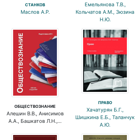
Емельянова Т.В.,
СТАНКОВ
Маслов А.Р.
Кольчатов А.М., Зюзина
Н.Ю.
ПРАВО
ОБЩЕСТВОЗНАНИЕ
Хачатурян Б.Г.,
Алешин В.В., Анисимов
Шишкина Е.Б., Таланчук
А.А., Башкатов Л.Н.,…
А.Ю.