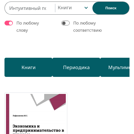
Книги
Поиск
По любому
По любому
слову
соответствию
Книги
Периодика
Мультиме