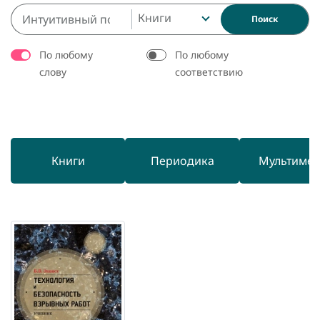
Книги
Поиск
По любому
По любому
слову
соответствию
Книги
Периодика
Мультиме