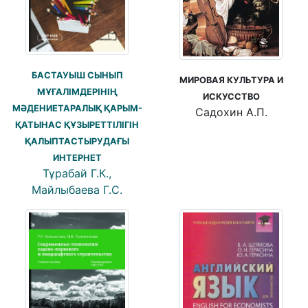
БАСТАУЫШ СЫНЫП
МИРОВАЯ КУЛЬТУРА И
МҰҒАЛІМДЕРІНІҢ
ИСКУССТВО
МӘДЕНИЕТАРАЛЫҚ ҚАРЫМ-
Садохин А.П.
ҚАТЫНАС ҚҰЗЫРЕТТІЛІГІН
ҚАЛЫПТАСТЫРУДАҒЫ
ИНТЕРНЕТ
Тұрабай Г.К.,
Майлыбаева Г.С.