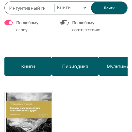
Книги
Поиск
По любому
По любому
слову
соответствию
Книги
Периодика
Мультиме