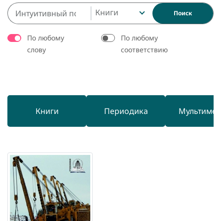
Книги
Поиск
По любому
По любому
слову
соответствию
Книги
Периодика
Мультиме