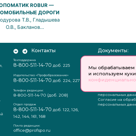
ОПОМАТИК ROBUR —
ТОМОБИЛЬНЫЕ ДОРОГИ
одурова Т.В., Гладышева
О.В., Бакланов…
Контакты
Документы:
Техподдержка
Отзыв согласия на
8-800-511-14-70
доб. 225
я,
персональных данн
Мы обрабатываем 
Пользовательское
и используем куки
соглашение
Издательство «Профобразование»
конфиденциально
8-800-511-14-70
Политика
доб. 224, 227
конфиденциальнос
Положение о защи
Телефон редакции:
персональных данн
8-800-511-14-70
(доб. 208)
,
Согласие на обраб
а
персональных данн
Отдел продаж
8-800-511-14-70
доб. 122, 126,
ой
142, 144, 161, 168
Почта редакции:
office@profspo.ru