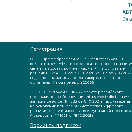
Т
АВ
Сам
Регистрация
ООО «Профобразование» - аккредитованная IT
компания, о чем Министерством цифрового развити
связи и массовых коммуникаций РФ на основании
решения № АО-20220316-3829208820-3 от 17.03.2022
года внесена запись в реестр аккредитованных
организаций под номером 22088
ЭБС СПО включен в Единый реестр российского
программного обеспечения https://reestr.digital.gov.ru
запись в реестре № 11782 от 18.10.2021 г. произведен
на основании приказа Министерства цифрового
развития, связи и массовых коммуникаций Российск
Федерации № 1078 от 18.10.2021 г.
Варианты подписок