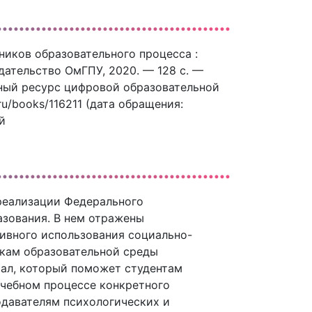
ников образовательного процесса :
здательство ОмГПУ, 2020. — 128 c. —
нный ресурс цифровой образовательной
ru/books/116211 (дата обращения:
й
реализации Федерального
азования. В нем отражены
ивного использования социально-
икам образовательной среды
иал, который поможет студентам
учебном процессе конкретного
одавателям психологических и