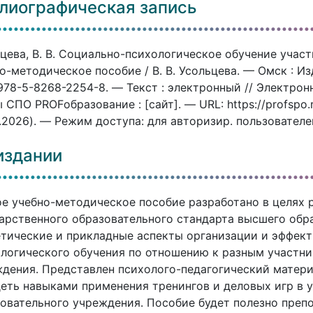
лиографическая запись
цева, В. В. Социально-психологическое обучение участ
о-методическое пособие / В. В. Усольцева. — Омск : И
978-5-8268-2254-8. — Текст : электронный // Электро
 СПО PROFобразование : [сайт]. — URL: https://profspo.
.2026). — Режим доступа: для авторизир. пользователе
издании
е учебно-методическое пособие разработано в целях 
арственного образовательного стандарта высшего обр
тические и прикладные аспекты организации и эффект
логического обучения по отношению к разным участн
дения. Представлен психолого-педагогический матер
еть навыками применения тренингов и деловых игр в 
овательного учреждения. Пособие будет полезно преп