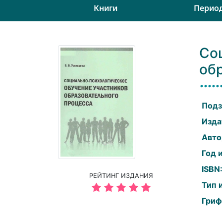
Книги
Перио
Со
об
Подз
Изда
Авто
Год 
ISBN
РЕЙТИНГ ИЗДАНИЯ
Тип 
Гриф