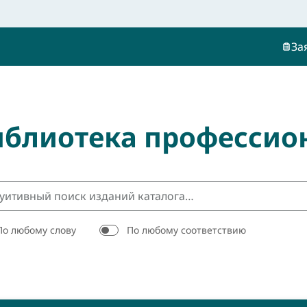
За
иблиотека профессио
По любому слову
По любому соответствию