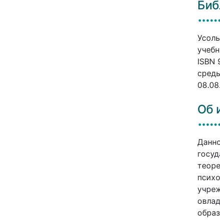
Биб
Усоль
учебн
ISBN 
среды
08.08
Об 
Данно
госуд
теоре
психо
учреж
овлад
образ