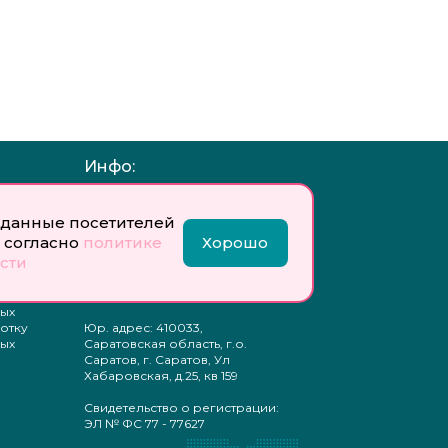
Инфо:
 обработку
Учредитель: Общество с
ых
ограниченной
данные посетителей
ответственностью
 согласно
политике
Хорошо
«Профобразование»
сти
ти
Главный редактор: Богатырева
те
Е. А.
ых
отку
Юр. адрес: 410033,
ых
Саратовская область, г.о.
Саратов, г. Саратов, Ул
Хабаровская, д.25, кв 159
Свидетельство о регистрации:
ЭЛ № ФС 77 - 77627