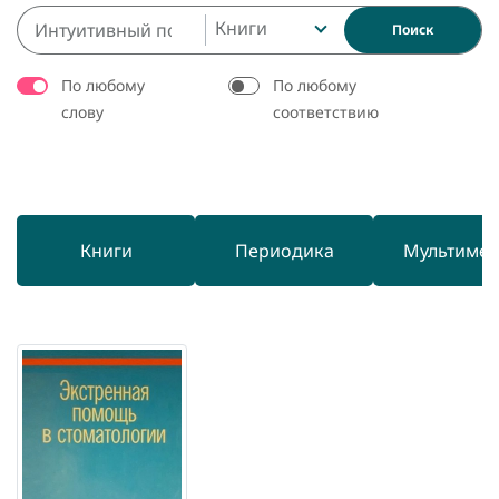
Книги
Поиск
По любому
По любому
слову
соответствию
Книги
Периодика
Мультиме