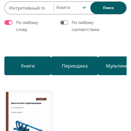
Книги
Поиск
По любому
По любому
слову
соответствию
Книги
Периодика
Мультиме