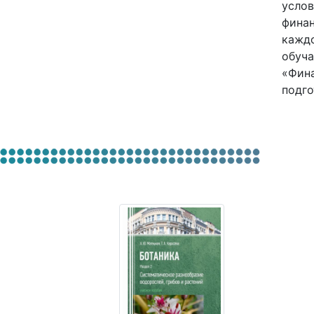
услов
финан
каждо
обуча
«Фина
подго