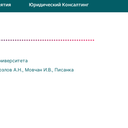
ятия
Юридический Консалтинг
ниверситета
злов А.Н., Мовчан И.В., Писанка