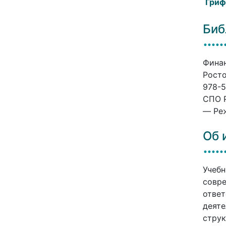
Гриф
Биб
Финан
Росто
978-5
СПО P
— Реж
Об 
Учебн
совре
ответ
деяте
струк