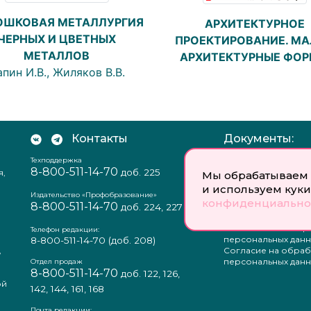
ОШКОВАЯ МЕТАЛЛУРГИЯ
АРХИТЕКТУРНОЕ
ЧЕРНЫХ И ЦВЕТНЫХ
ПРОЕКТИРОВАНИЕ. М
МЕТАЛЛОВ
АРХИТЕКТУРНЫЕ ФО
пин И.В., Жиляков В.В.
Контакты
Документы:
Техподдержка
Отзыв согласия на
8-800-511-14-70
доб. 225
я,
персональных данн
Мы обрабатываем 
Пользовательское
и используем куки
соглашение
Издательство «Профобразование»
конфиденциально
8-800-511-14-70
Политика
доб. 224, 227
конфиденциальнос
Положение о защи
Телефон редакции:
персональных данн
8-800-511-14-70
(доб. 208)
,
Согласие на обраб
а
персональных данн
Отдел продаж
8-800-511-14-70
доб. 122, 126,
ой
142, 144, 161, 168
Почта редакции: