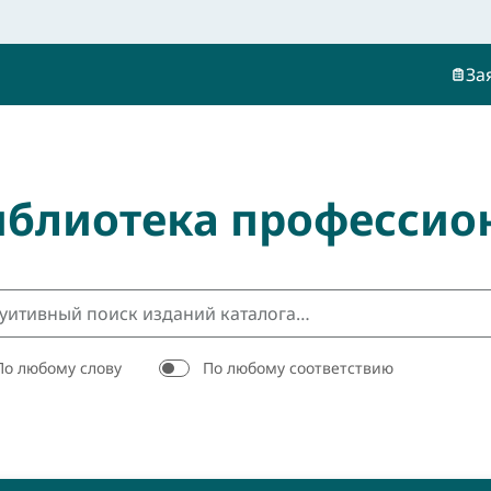
За
иблиотека профессио
По любому слову
По любому соответствию