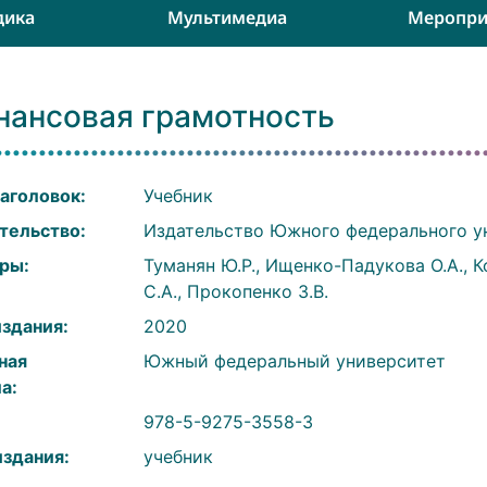
дика
Мультимедиа
Меропри
нансовая грамотность
аголовок:
Учебник
тельство:
Издательство Южного федерального у
ры:
Туманян Ю.Р., Ищенко-Падукова О.А., Ко
С.А., Прокопенко З.В.
издания:
2020
ная
Южный федеральный университет
а:
:
978-5-9275-3558-3
издания:
учебник