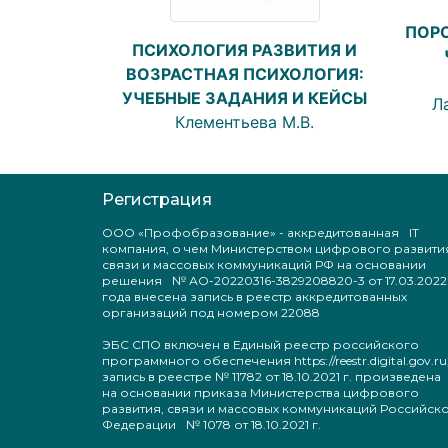
ПОР
ПСИХОЛОГИЯ РАЗВИТИЯ И
ВОЗРАСТНАЯ ПСИХОЛОГИЯ:
УЧЕБНЫЕ ЗАДАНИЯ И КЕЙСЫ
Ла
Клементьева М.В.
Регистрация
ООО «Профобразование» - аккредитованная IT
компания, о чем Министерством цифрового развити
связи и массовых коммуникаций РФ на основании
решения № АО-20220316-3829208820-3 от 17.03.2022
года внесена запись в реестр аккредитованных
организаций под номером 22088
ЭБС СПО включен в Единый реестр российского
программного обеспечения https://reestr.digital.gov.ru
запись в реестре № 11782 от 18.10.2021 г. произведен
на основании приказа Министерства цифрового
развития, связи и массовых коммуникаций Российск
Федерации № 1078 от 18.10.2021 г.