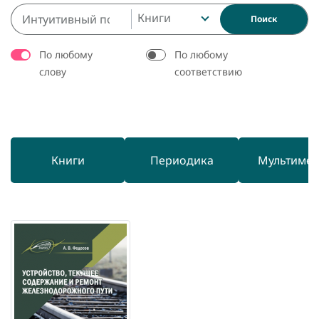
Книги
Поиск
По любому
По любому
слову
соответствию
Книги
Периодика
Мультиме