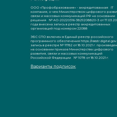
Литература размещена не старше 5 лет, 
гарантирует актуальность учеб
ООО «Профобразование» - аккредитованная IT
материалов.
компания, о чем Министерством цифрового разви
Группа Компаний «IPR MEDIA» ежего
связи и массовых коммуникаций РФ на основании
проводит национальный конку
решения № АО-20220316-3829208820-3 от 17.03.20
публикаций «Global SciCall: фонд но
года внесена запись в реестр аккредитованных
знаний», где преподаватели Мухамме
организаций под номером 22088
С.Е. (Диплом II, 2023г.) Калиева С. А. (2023
Грошева Е.Ю. (2024г.) приняли актив
ЭБС СПО включен в Единый реестр российского
участие.
программного обеспечения https://reestr.digital.gov.
За время нашего сотрудничества 
запись в реестре № 11782 от 18.10.2021 г. произвед
«Профобразование» зарекомендовало с
на основании приказа Министерства цифрового
как надежный деловой партнер. Кома
развития, связи и массовых коммуникаций
оперативно и грамотно реша
Российской Федерации № 1078 от 18.10.2021 г.
возникающие вопросы, что позволяет 
сосредоточиться на учебном процес
Варианты подписок
Предоставляемые электронные ресу
являются востребованными и актуальны
а большая коллекция учебников, пособи
мультимедийного контента да
возможность преподавателям создав
интересный и разнообразный лекцион
материал на государственном, русск
английском языках.
Платформа также оказыва
положительное влияние на обучающих
способствуя формированию навы