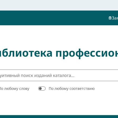
За
иблиотека профессио
По любому слову
По любому соответствию