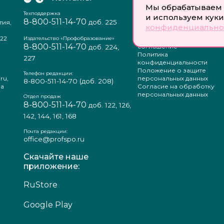
что
Мы обрабатываем 
ных
Техподдержка
Отзыв согласия на
и используем куки
8-800-511-14-70
доб. 225
тия,
обработку персональных
дно
конфиденциально
данных
рс
22
Пользовательское
Издательство «Профобразование»
вых
8-800-511-14-70
соглашение
доб. 224,
дия
Политика
г.),
227
конфиденциальности
ное
Положение о защите
Телефон редакции:
ru,
персональных данных
8-800-511-14-70
(доб. 208)
ООО
ена
Согласие на обработку
ебя
персональных данных
Отдел продаж
нда
8-800-511-14-70
доб. 122, 126,
ет
142, 144, 161, 168
нам
се.
Почта редакции:
рсы
office@profspo.ru
ми,
й и
Скачайте наше
ет
приложение:
ать
ный
RuStore
ом,
ет
Google Play
ся,
ков