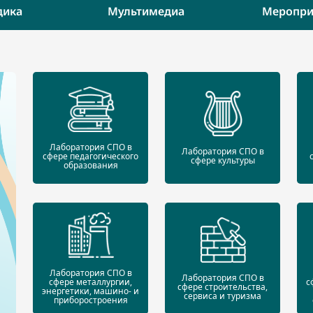
дика
Мультимедиа
Меропри
Лаборатория СПО в
Лаборатория СПО в
сфере педагогического
сфере культуры
образования
Лаборатория СПО в
Лаборатория СПО в
сфере металлургии,
с
сфере строительства,
энергетики, машино- и
сервиса и туризма
приборостроения