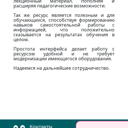
лекционный материал, пополняя и
я и
расширяя педагогические возможности.
тв
Так же ресурс является полезным и для
ейс
обучающихся, способствуя формированию
 Мы
навыков самостоятельной работы с
мую
информацией, что положительно
я и
сказывается на результатах обучения в
ном
целом.
ому
Простота интерфейса делает работу с
 ГК
ресурсом удобной и не требует
тся
модернизации имеющегося оборудования.
вая
ной
Надеемся на дальнейшее сотрудничество.
 На
вые
ая
ция
» и
ном
ное
м»,
ало
м и
ам,
е.
Контакты
Документы: