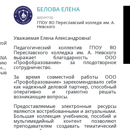
БЕЛОВА ЕЛЕНА
директор
ГПОУ ЯО Переславский колледж им. А.
Невского
Уважаемая Елена Александровна!
ой
Педагогический коллектив ГПОУ ЯО
Переславского колледжа им. А. Невского
выражает благодарность ООО
ANA
«Профобразование» за плодотворное
тию
сотрудничество.
о-
ыв
За время совместной работы ООО
БС
«Профобразование» зарекомендовало себя
ода
как надежный деловой партнер, способный
ет
оперативно и грамотно решать
на
возникающие вопросы.
 мы
 её
Предоставляемые электронные ресурсы
нты
являются востребованными и актуальными.
ным
Большая коллекция учебников, пособий и
, а
мультимедийный контент позволяют
7 с
преподавателям создавать тематический
Это