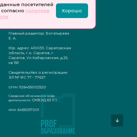
данные посетителей
Учредитель: Общество с
 согласно
политике
Хорошо
ограниченной
сти
ответственностью
«Профобразование»
Главный редактор: Богатырева
Е. А.
Юр. адрес: 410033, Саратовская
область, г.о. Саратов, г.
Саратов, Ул Хабаровская, д.25,
кв 159
Свидетельство о регистрации:
ЭЛ № ФС 77 - 77627
1126455002520
ОГРН:
Сведения об основном виде
ОКВЭД 63.11.1
деятельности:
6455057001
ИНН:
↓