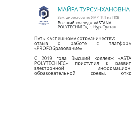
МАЙРА ТУРСУНХАНОВНА
Зам. директора по УМР ГКП на ПХВ
Высший колледж «ASTANA
POLYTECHNIC», г. Нур-Султан
Путь к успешному сотрудничеству:
отзыв о работе с платформ
«PROFОбразование»
C 2019 года Высший колледж «AST
POLYTECHNIC» приступил к разви
электронной информационн
образовательной среды, откр
бесплатный тестовый доступ Э
«PROFОбразование». С января 2021 г
наш колледж активно использу
платформу «PROFОбразование» 
договорной основе, и за это время
смогли всесторонне оценить все
преимущества. Преподаватели и студе
довольны тем, что доступ к учеб
пособиям по основным дисциплинам
также аудио- и видео-ресурсам открыт 24/
любого электронного устройства. 