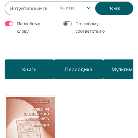
Книги
Поиск
По любому
По любому
слову
соответствию
Книги
Периодика
Мультиме