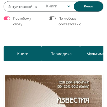
Книги
Поиск
По любому
По любому
слову
соответствию
Книги
Периодика
Мультиме