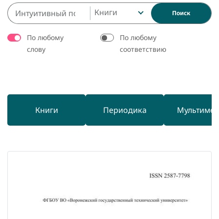
Книги
Поиск
По любому
По любому
слову
соответствию
Книги
Периодика
Мультиме