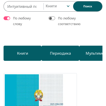
Книги
Поиск
По любому
По любому
слову
соответствию
Книги
Периодика
Мультиме