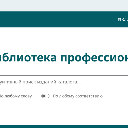
За
иблиотека профессио
По любому слову
По любому соответствию