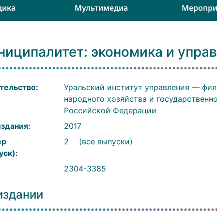
дика
Мультимедиа
Меропри
ниципалитет: экономика и упра
тельство:
Уральский институт управления — фи
народного хозяйства и государственн
Российской Федерации
издания:
2017
ер
2
(все выпуски)
уск):
:
2304-3385
издании