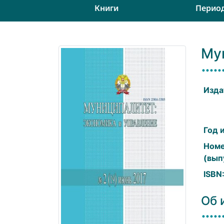
Книги
Перио
Му
Изда
Год 
Ном
(вып
ISBN
Об 