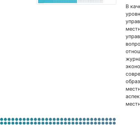
В кач
уровн
управ
местн
управ
вопро
отнош
журна
эконо
совре
образ
местн
аспек
местн