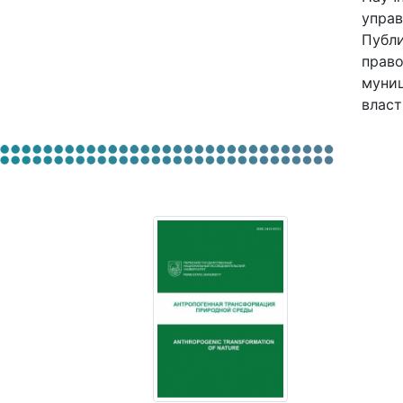
управ
Публи
право
муниц
власт