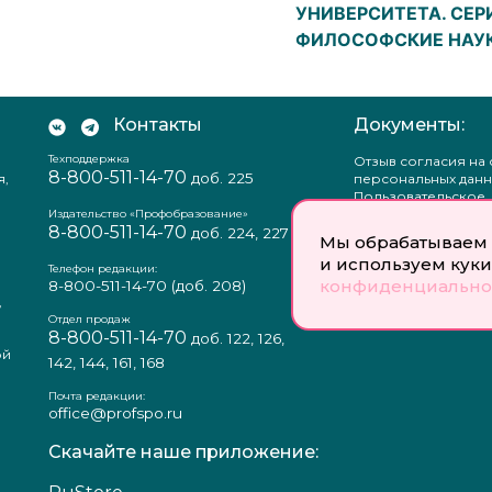
УНИВЕРСИТЕТА. СЕР
ФИЛОСОФСКИЕ НАУ
Контакты
Документы:
Техподдержка
Отзыв согласия на
8-800-511-14-70
доб. 225
я,
персональных данн
Пользовательское
соглашение
Издательство «Профобразование»
8-800-511-14-70
Политика
доб. 224, 227
Мы обрабатываем 
конфиденциальнос
и используем куки
Положение о защи
Телефон редакции:
конфиденциально
персональных данн
8-800-511-14-70
(доб. 208)
,
Согласие на обраб
а
персональных данн
Отдел продаж
8-800-511-14-70
доб. 122, 126,
ой
142, 144, 161, 168
Почта редакции:
office@profspo.ru
Скачайте наше приложение: