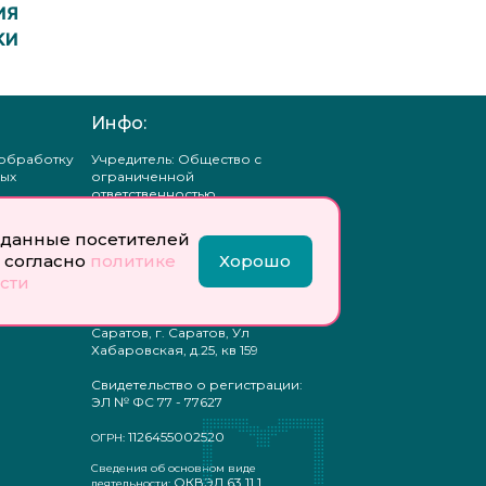
ИЯ
КИ
Инфо:
 обработку
Учредитель: Общество с
ых
ограниченной
ответственностью
«Профобразование»
данные посетителей
ти
Главный редактор: Богатырева
 согласно
политике
Хорошо
те
Е. А.
сти
ых
отку
Юр. адрес: 410033,
ых
Саратовская область, г.о.
Саратов, г. Саратов, Ул
Хабаровская, д.25, кв 159
Свидетельство о регистрации:
ЭЛ № ФС 77 - 77627
1126455002520
ОГРН:
Сведения об основном виде
ОКВЭД 63.11.1
деятельности: