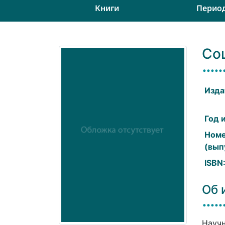
Книги
Перио
Со
Изда
Год 
Ном
(вып
ISBN
Об 
Научн