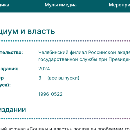
дика
Мультимедиа
Меропри
циум и власть
тельство:
Челябинский филиал Российской акаде
государственной службы при Президе
издания:
2024
ер
3
(все выпуски)
уск):
:
1996-0522
издании
ый журнал «Социум и власть» посвящен проблемам го