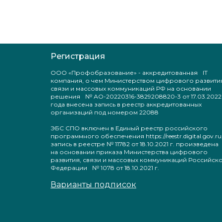
Регистрация
ООО «Профобразование» - аккредитованная IT
компания, о чем Министерством цифрового развити
связи и массовых коммуникаций РФ на основании
решения № АО-20220316-3829208820-3 от 17.03.2022
года внесена запись в реестр аккредитованных
организаций под номером 22088
ЭБС СПО включен в Единый реестр российского
программного обеспечения https://reestr.digital.gov.ru
запись в реестре № 11782 от 18.10.2021 г. произведен
на основании приказа Министерства цифрового
развития, связи и массовых коммуникаций Российск
Федерации № 1078 от 18.10.2021 г.
Варианты подписок