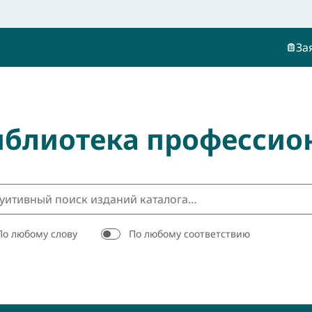
За
иблиотека профессио
По любому слову
По любому соответствию