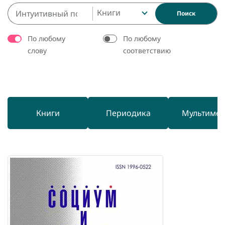
Книги
Поиск
По любому
По любому
слову
соответствию
Книги
Периодика
Мультиме