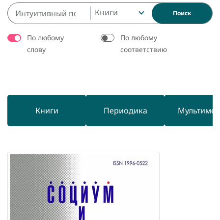
Книги
Поиск
По любому
По любому
слову
соответствию
Книги
Периодика
Мультиме