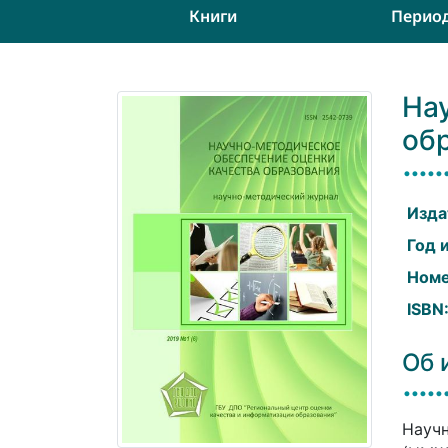
Книги
Перио
На
об
Изда
Год 
Номе
ISBN
Об 
Научн