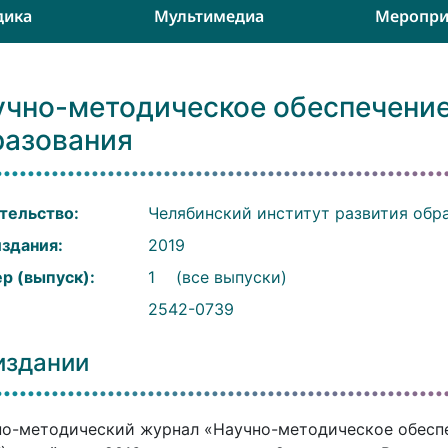
дика
Мультимедиа
Меропри
учно-методическое обеспечение
разования
тельство:
Челябинский институт развития обр
издания:
2019
р (выпуск):
1
(все выпуски)
:
2542-0739
издании
о-методический журнал «Научно-методическое обеспе