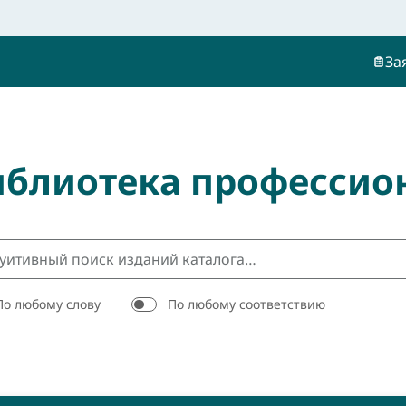
За
иблиотека профессио
По любому слову
По любому соответствию