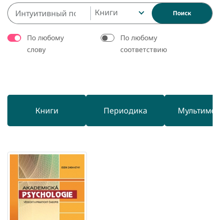
Книги
Поиск
По любому
По любому
слову
соответствию
Книги
Периодика
Мультиме