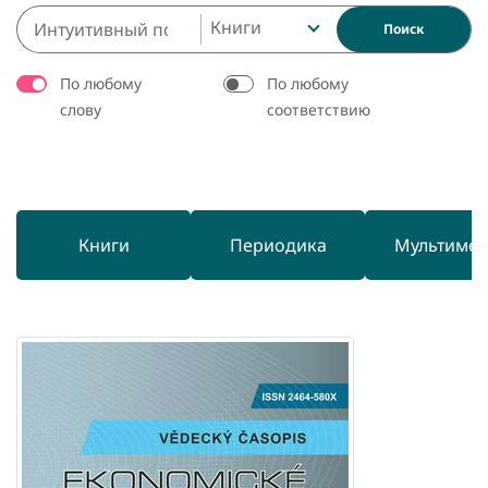
Книги
Поиск
По любому
По любому
слову
соответствию
Книги
Периодика
Мультиме