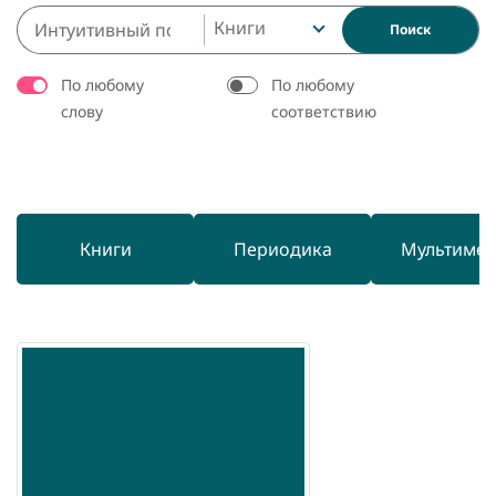
Книги
Поиск
По любому
По любому
слову
соответствию
Книги
Периодика
Мультиме