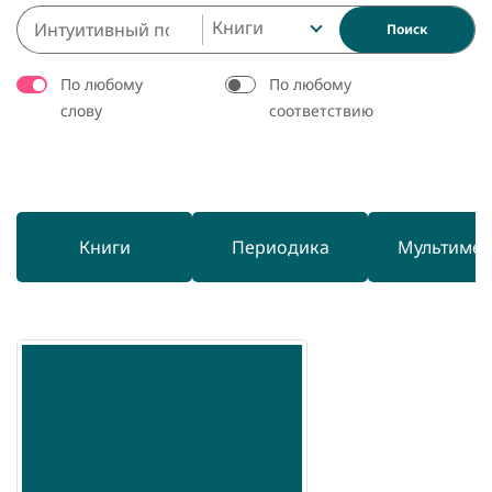
Книги
Поиск
По любому
По любому
слову
соответствию
Книги
Периодика
Мультиме