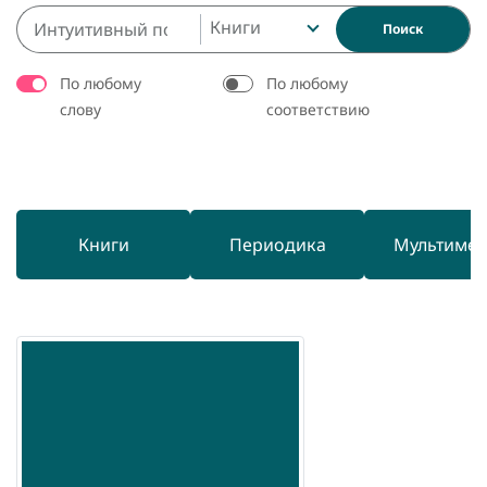
Книги
Поиск
По любому
По любому
слову
соответствию
Книги
Периодика
Мультиме