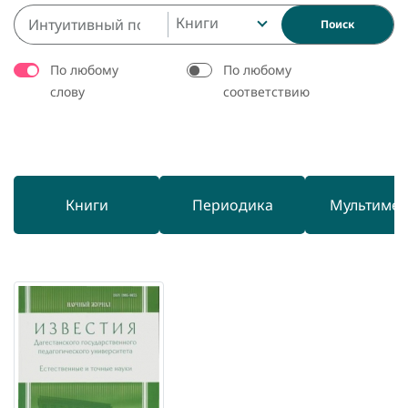
Книги
Поиск
По любому
По любому
слову
соответствию
Книги
Периодика
Мультиме