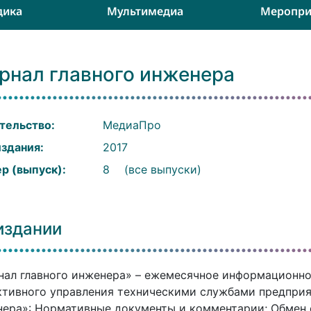
дика
Мультимедиа
Меропри
рнал главного инженера
тельство:
МедиаПро
издания:
2017
р (выпуск):
8
(все выпуски)
:
издании
ал главного инженера» – ежемесячное информационно
тивного управления техническими службами предприя
ера»: Нормативные документы и комментарии; Обмен 