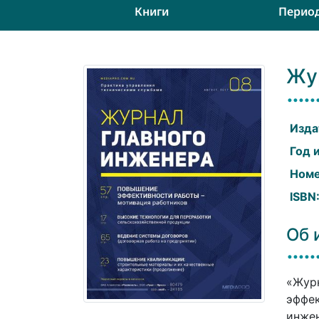
Книги
Перио
Жу
Изда
Год 
Номе
ISBN
Об 
«Журн
эффек
инжен