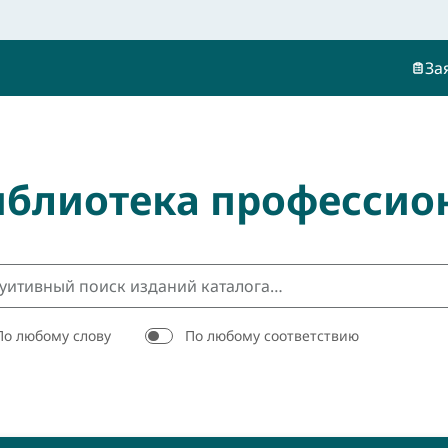
За
иблиотека профессио
По любому слову
По любому соответствию