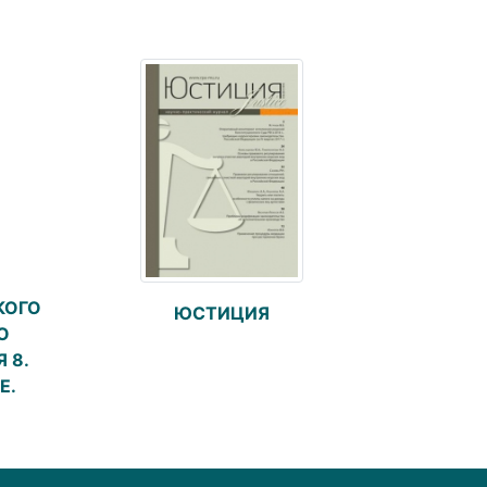
КОГО
ЮСТИЦИЯ
О
 8.
Е.