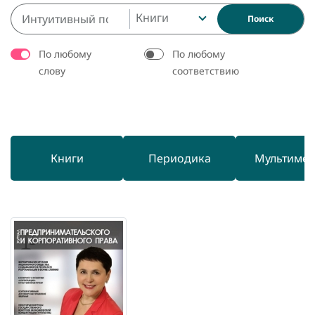
Книги
Поиск
По любому
По любому
слову
соответствию
Книги
Периодика
Мультиме