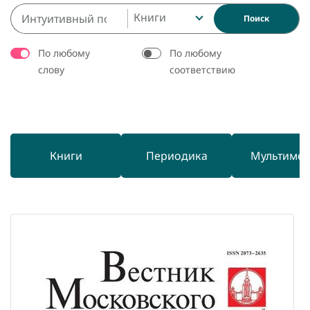
Книги
Поиск
По любому
По любому
слову
соответствию
Книги
Периодика
Мультиме