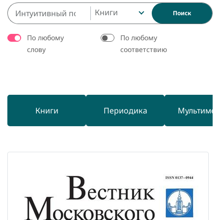
Книги
Поиск
По любому
По любому
слову
соответствию
Книги
Периодика
Мультиме