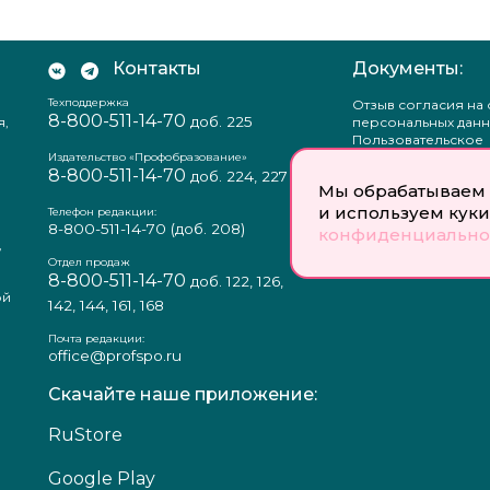
Контакты
Документы:
Техподдержка
Отзыв согласия на
8-800-511-14-70
доб. 225
я,
персональных данн
Пользовательское
соглашение
Издательство «Профобразование»
8-800-511-14-70
Политика
доб. 224, 227
Мы обрабатываем 
конфиденциальнос
Положение о защи
и используем куки
Телефон редакции:
персональных данн
8-800-511-14-70
(доб. 208)
конфиденциально
,
Согласие на обраб
а
персональных данн
Отдел продаж
8-800-511-14-70
доб. 122, 126,
ой
142, 144, 161, 168
Почта редакции:
office@profspo.ru
Скачайте наше приложение:
RuStore
Google Play