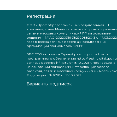
Регистрация
ООО «Профобразование» - аккредитованная IT
компания, о чем Министерством цифрового развити
связи и массовых коммуникаций РФ на основании
решения № АО-20220316-3829208820-3 от 17.03.2022
года внесена запись в реестр аккредитованных
организаций под номером 22088
ЭБС СПО включен в Единый реестр российского
программного обеспечения https://reestr.digital.gov.ru
запись в реестре № 11782 от 18.10.2021 г. произведен
на основании приказа Министерства цифрового
развития, связи и массовых коммуникаций Российск
Федерации № 1078 от 18.10.2021 г.
Варианты подписок