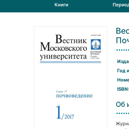
Книги
Перио
Вес
По
Изда
Год 
Номе
ISBN
Об 
Журна