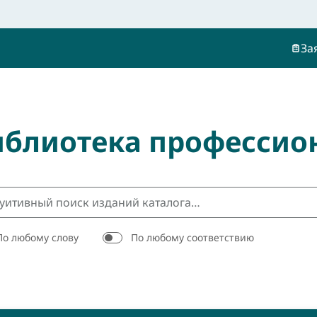
За
иблиотека профессио
По любому слову
По любому соответствию