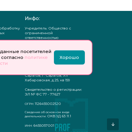
Инфо:
 обработку
Учредитель: Общество с
ых
ограниченной
ответственностью
«Профобразование»
данные посетителей
ти
Главный редактор: Богатырева
те
Е. А.
 согласно
политике
Хорошо
ых
сти
отку
Юр. адрес: 410033,
ых
Саратовская область, г.о.
Саратов, г. Саратов, Ул
Хабаровская, д.25, кв 159
Свидетельство о регистрации:
ЭЛ № ФС 77 - 77627
1126455002520
ОГРН:
Сведения об основном виде
ОКВЭД 63.11.1
деятельности:
↓
6455057001
ИНН: