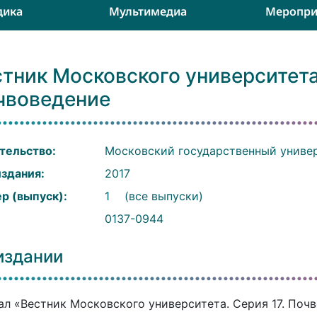
дика
Мультимедиа
Меропри
тник Московского университета.
чвоведение
тельство:
Московский государственный универ
издания:
2017
р (выпуск):
1
(все выпуски)
:
0137-0944
издании
л «Вестник Московского университета. Серия 17. Почв